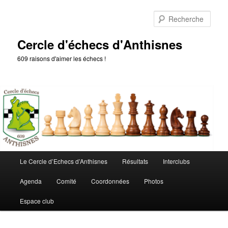
Aller
au
Rech
contenu
principal
Cercle d'échecs d'Anthisnes
609 raisons d'aimer les échecs !
Menu
Le Cercle d’Echecs d’Anthisnes
Résultats
Interclubs
principal
Agenda
Comité
Coordonnées
Photos
Espace club