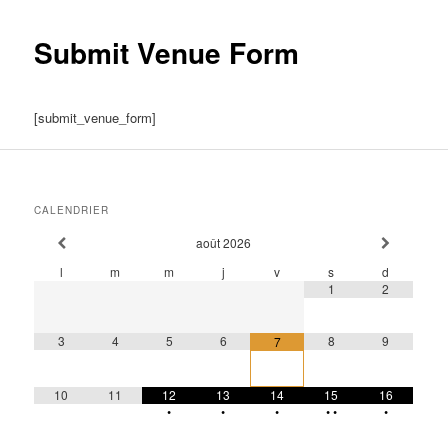
Submit Venue Form
[submit_venue_form]
CALENDRIER
août
2026
l
m
m
j
v
s
d
1
2
3
4
5
6
8
9
7
10
11
12
13
14
15
16
•
•
•
•
•
•