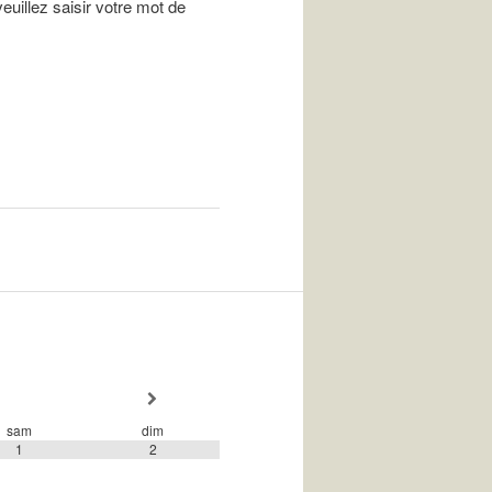
euillez saisir votre mot de
sam
dim
1
2