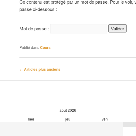
Ce contenu est protégé par un mot de passe. Pour le voir, v
passe ci-dessous :
Mot de passe :
Publié dans
Cours
Navigation
←
Articles plus anciens
des
articles
août
2026
mer
jeu
ven