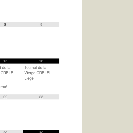
8
9
15
16
i de la
Tournoi de la
e CRELEL
Vierge CRELEL
Liège
ermé
22
23
29
30