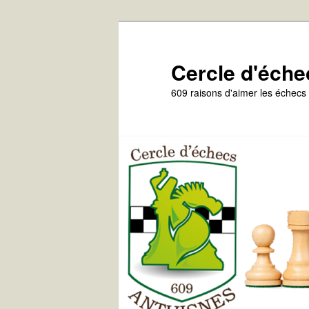
Aller
Aller
au
au
contenu
contenu
Cercle d'éche
principal
secondaire
609 raisons d'aimer les échecs 