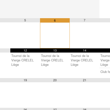
5
7
6
12
13
14
Tournoi de la
Tournoi de la
Tournoi de la
Tourno
Vierge CRELEL
Vierge CRELEL
Vierge CRELEL
Vierg
Liège
Liège
Liège
Liège
Club f
19
20
21
26
27
28