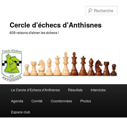
Aller
Aller
au
au
Rech
contenu
contenu
principal
secondaire
Cercle d'échecs d'Anthisnes
609 raisons d'aimer les échecs !
Menu
Le Cercle d’Echecs d’Anthisnes
Résultats
Interclubs
principal
Agenda
Comité
Coordonnées
Photos
Espace club