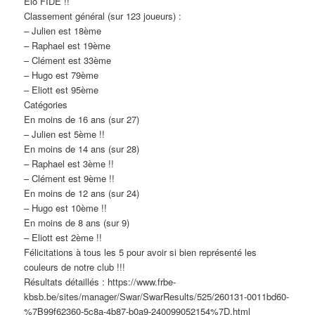
Elo FIDE !!
Classement général (sur 123 joueurs) :
– Julien est 18ème
– Raphael est 19ème
– Clément est 33ème
– Hugo est 79ème
– Eliott est 95ème
Catégories
En moins de 16 ans (sur 27)
– Julien est 5ème !!
En moins de 14 ans (sur 28)
– Raphael est 3ème !!
– Clément est 9ème !!
En moins de 12 ans (sur 24)
– Hugo est 10ème !!
En moins de 8 ans (sur 9)
– Eliott est 2ème !!
Félicitations à tous les 5 pour avoir si bien représenté les
couleurs de notre club !!!
Résultats détaillés : https://www.frbe-
kbsb.be/sites/manager/Swar/SwarResults/525/260131-0011bd60-
%7B99f62360-5c8a-4b87-b0a9-240099052154%7D.html