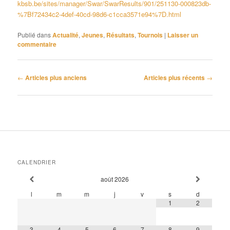
kbsb.be/sites/manager/Swar/SwarResults/901/251130-000823db-
%7Bf72434c2-4def-40cd-98d6-c1cca3571e94%7D.html
Publié dans
Actualité
,
Jeunes
,
Résultats
,
Tournois
|
Laisser un
commentaire
Navigation
←
Articles plus anciens
Articles plus récents
→
des
articles
CALENDRIER
août
2026
l
m
m
j
v
s
d
1
2
3
4
5
6
7
8
9