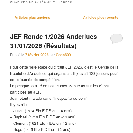
ARCHIVES DE CATÉGORIE :
JEUNES
Navigation
←
Articles plus anciens
Articles plus récents
→
des
articles
JEF Ronde 1/2026 Anderlues
31/01/2026 (Résultats)
Publié le
7 février 2026
par
Coco609
Pour cette 1ère étape du circuit JEF 2026, c’est le Cercle de la
Bourlette d’Anderlues qui organisait. Il y avait 123 joueurs pour
cette journée de compétition.
La presque totalité de nos jeunes (5 joueurs sur les 6) ont
participés au JEF.
Jean étant malade dans l’incapacité de venir.
Il y avait :
– Julien (1674 Elo FIDE en -14 ans)
– Raphael (1719 Elo FIDE en -14 ans)
– Clément (1624 Elo FIDE en -12 ans)
– Hugo (1415 Elo FIDE en -12 ans)