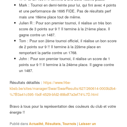
Mark : Tournoi en demi-teinte pour lui, qui fini avec 4 points
et une performance de 1695 FIDE. Pas de résultats perf
mais une 18ème place tout de même.
Julien R : Pour son premier tournoi, il réalise un très bon
score de 3 points sur 9 !! Il termine à la 21ème place. Il
gagne contre un 1487.
Tom : Pour son 2ème tournoi officiel, il réalise un bon score
de 2 points sur 9 !! Il termine à la 22ème place en
remportant la partie contre un 1768.
John : Pour son premier tournoi, il réalise un score de 1
points sur 9 !! Il termine à la 24ème place. Il gagne contre
un 1487.
Résultats détaillés :
https://www.frbe-
kbsb.be/sites/manager/Swar/SwarResults/627/260614-0003b2b4-
%7B3a41c595-1bdf-4529-bfd2-89bdf7a3ef74%7D.html
Bravo à tous pour la représentation des couleurs du club et votre
énergie !!
Publié dans
Actualité
,
Résultats
,
Tournois
|
Laisser un