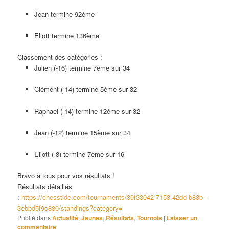
Jean termine 92ème
Eliott termine 136ème
Classement des catégories :
Julien (-16) termine 7ème sur 34
Clément (-14) termine 5ème sur 32
Raphael (-14) termine 12ème sur 32
Jean (-12) termine 15ème sur 34
Eliott (-8) termine 7ème sur 16
Bravo à tous pour vos résultats !
Résultats détaillés
:
https://chesstide.com/tournaments/30f33042-7153-42dd-b83b-
3ebbd5f9c880/standings?category=
Publié dans
Actualité
,
Jeunes
,
Résultats
,
Tournois
|
Laisser un
commentaire