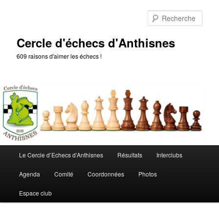
Aller
Aller
au
au
Rech
contenu
contenu
principal
secondaire
Cercle d'échecs d'Anthisnes
609 raisons d'aimer les échecs !
Menu
Le Cercle d’Echecs d’Anthisnes
Résultats
Interclubs
principal
Agenda
Comité
Coordonnées
Photos
Espace club