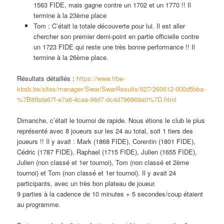
1563 FIDE, mais gagne contre un 1702 et un 1770 !! Il
termine à la 23ème place
Tom : C’était la totale découverte pour lui. Il est aller
chercher son premier demi-point en partie officielle contre
un 1723 FIDE qui reste une très bonne performance !! Il
termine à la 26ème place.
Résultats détaillés :
https://www.frbe-
kbsb.be/sites/manager/Swar/SwarResults/627/260612-000d5bba-
%7B8fbda67f-e7a6-4caa-96d7-dc4d796969a0%7D.html
Dimanche, c’était le tournoi de rapide. Nous étions le club le plus
représenté avec 8 joueurs sur les 24 au total, soit 1 tiers des
joueurs !! Il y avait : Mark (1868 FIDE), Corentin (1801 FIDE),
Cédric (1787 FIDE), Raphael (1715 FIDE), Julien (1655 FIDE),
Julien (non classé et 1er tournoi), Tom (non classé et 2ème
tournoi) et Tom (non classé et 1er tournoi). Il y avait 24
participants, avec un très bon plateau de joueur.
9 parties à la cadence de 10 minutes + 5 secondes/coup étaient
au programme.