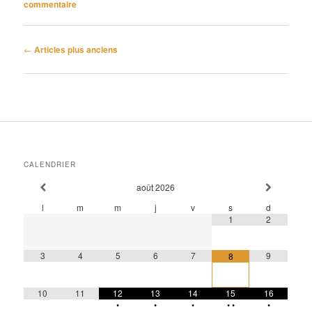
commentaire
Navigation
←
Articles plus anciens
des
articles
CALENDRIER
août
2026
l
m
m
j
v
s
d
1
2
3
4
5
6
7
9
8
10
11
12
13
14
15
16
•
•
•
•
•
•