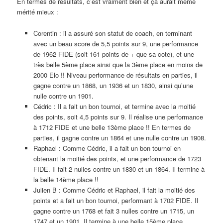
En termes de résultats, c’est vraiment bien et ça aurait même
mérité mieux :
Corentin : il a assuré son statut de coach, en terminant
avec un beau score de 5,5 points sur 9, une performance
de 1962 FIDE (soit 161 points de + que sa cote), et une
très belle 5ème place ainsi que la 3ème place en moins de
2000 Elo !! Niveau performance de résultats en parties, il
gagne contre un 1868, un 1936 et un 1830, ainsi qu’une
nulle contre un 1901.
Cédric : Il a fait un bon tournoi, et termine avec la moitié
des points, soit 4,5 points sur 9. Il réalise une performance
à 1712 FIDE et une belle 13ème place !! En termes de
parties, il gagne contre un 1864 et une nulle contre un 1908.
Raphael : Comme Cédric, il a fait un bon tournoi en
obtenant la moitié des points, et une performance de 1723
FIDE. Il fait 2 nulles contre un 1830 et un 1864. Il termine à
la belle 14ème place !!
Julien B : Comme Cédric et Raphael, il fait la moitié des
points et a fait un bon tournoi, performant à 1702 FIDE. Il
gagne contre un 1768 et fait 3 nulles contre un 1715, un
1747 et un 1901. Il termine à une belle 15ème place.