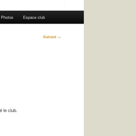
Photos
Espace club
Suivant
→
 le club.