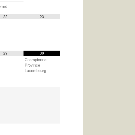
ermé
22
23
29
30
Championnat
Province
Luxembourg