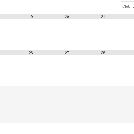
Club f
19
20
21
26
27
28