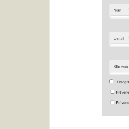
Nom
E-mail
Site web
Enregis
Prévene
Prévenez