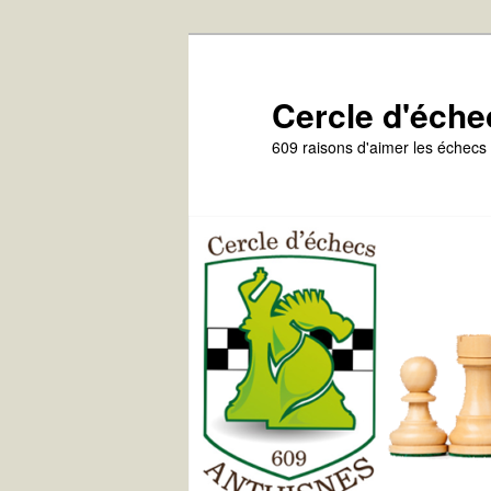
Aller
au
contenu
Cercle d'éche
principal
609 raisons d'aimer les échecs 