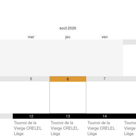
août
2026
mer
jeu
ven
5
7
6
12
13
14
Tournoi de la
Tournoi de la
Tournoi de la
Tourno
Vierge CRELEL
Vierge CRELEL
Vierge CRELEL
Vierg
Liège
Liège
Liège
Liège