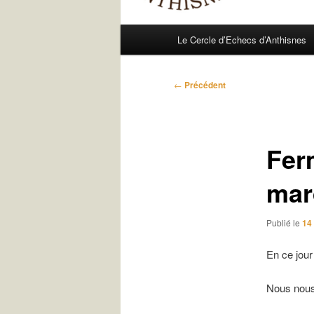
Menu
Le Cercle d’Echecs d’Anthisnes
principal
Navigation
←
Précédent
des
articles
Fer
mard
Publié le
14
En ce jour
Nous nous 