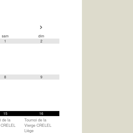
sam
dim
1
2
8
9
15
16
i de la
Tournoi de la
e CRELEL
Vierge CRELEL
Liège