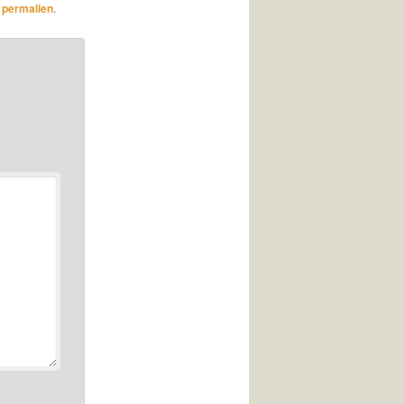
n
permalien
.