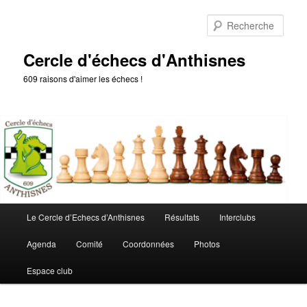
Aller
au
Rech
contenu
principal
Cercle d'échecs d'Anthisnes
609 raisons d'aimer les échecs !
Menu
Le Cercle d’Echecs d’Anthisnes
Résultats
Interclubs
principal
Agenda
Comité
Coordonnées
Photos
Espace club