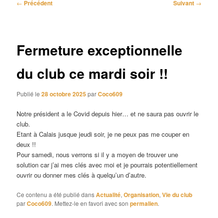
Navigation
←
Précédent
Suivant
→
des
articles
Fermeture exceptionnelle
du club ce mardi soir !!
Publié le
28 octobre 2025
par
Coco609
Notre président a le Covid depuis hier… et ne saura pas ouvrir le
club.
Etant à Calais jusque jeudi soir, je ne peux pas me couper en
deux !!
Pour samedi, nous verrons si il y a moyen de trouver une
solution car j’ai mes clés avec moi et je pourrais potentiellement
ouvrir ou donner mes clés à quelqu’un d’autre.
Ce contenu a été publié dans
Actualité
,
Organisation
,
Vie du club
par
Coco609
. Mettez-le en favori avec son
permalien
.