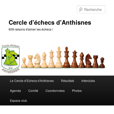
Aller
au
Rech
contenu
principal
Cercle d'échecs d'Anthisnes
609 raisons d'aimer les échecs !
Menu
Le Cercle d’Echecs d’Anthisnes
Résultats
Interclubs
principal
Agenda
Comité
Coordonnées
Photos
Espace club