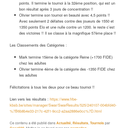
points. Il termine le tournoi à la 32ème position, qui est un
bon résultat après 3 jours de concentration !!
Olivier termine son tournoi en beauté avec 4,5 points !!
Avec seulement 2 défaites contre des joueurs de 1550 et
1350 points Elo et une nulle contre un 1200. le reste c’est
des victoires !! Il se classe à la magnifique 57ème place !!
Les Classements des Catégories :
Mark termine 15ème de la catégorie Reine (+1700 FIDE)
chez les adultes
Olivier termine 4ème de la catégorie des -1350 FIDE chez
les adultes
Félicitations à tous les deux pour ce beau tournoi !!
Lien vers les résultats :
https://www.frbe-
kbsb.be/sites/manager/Swar/SwarResults/525/240107-004bfd40-
%7B6b8b4e33-217c-42f1-9cc2-a2aa2886e0cc%7D.html
Ce contenu a été publié dans
Actualité
,
Résultats
,
Tournois
par
Coco609
. Mettez-le en favori avec son
permalien
.