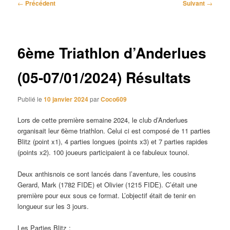
Navigation
←
Précédent
Suivant
→
des
articles
6ème Triathlon d’Anderlues
(05-07/01/2024) Résultats
Publié le
10 janvier 2024
par
Coco609
Lors de cette première semaine 2024, le club d’Anderlues
organisait leur 6ème triathlon. Celui ci est composé de 11 parties
Blitz (point x1), 4 parties longues (points x3) et 7 parties rapides
(points x2). 100 joueurs participaient à ce fabuleux tounoi.
Deux anthisnois ce sont lancés dans l’aventure, les cousins
Gerard, Mark (1782 FIDE) et Olivier (1215 FIDE). C’était une
première pour eux sous ce format. L’objectif était de tenir en
longueur sur les 3 jours.
Les Parties Blitz :