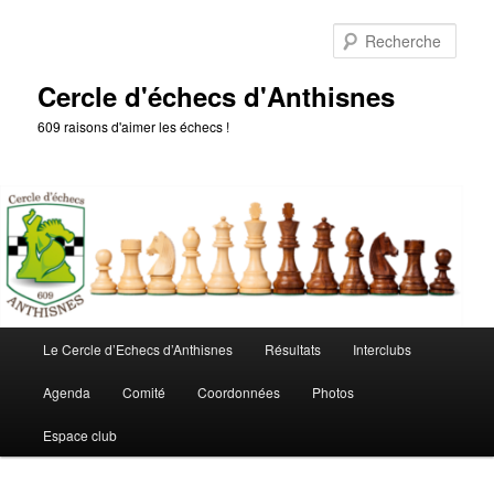
Aller
Aller
au
au
Rech
contenu
contenu
principal
secondaire
Cercle d'échecs d'Anthisnes
609 raisons d'aimer les échecs !
Menu
Le Cercle d’Echecs d’Anthisnes
Résultats
Interclubs
principal
Agenda
Comité
Coordonnées
Photos
Espace club