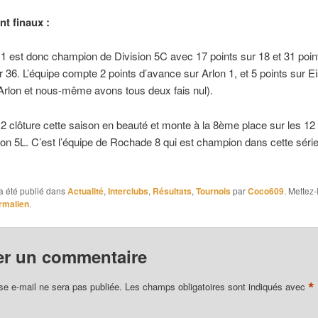
t finaux :
1 est donc champion de Division 5C avec 17 points sur 18 et 31 poin
r 36. L’équipe compte 2 points d’avance sur Arlon 1, et 5 points sur E
Arlon et nous-même avons tous deux fais nul).
2 clôture cette saison en beauté et monte à la 8ème place sur les 12
sion 5L. C’est l’équipe de Rochade 8 qui est champion dans cette séri
a été publié dans
Actualité
,
Interclubs
,
Résultats
,
Tournois
par
Coco609
. Mettez-
rmalien
.
er un commentaire
*
se e-mail ne sera pas publiée.
Les champs obligatoires sont indiqués avec