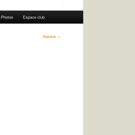
Photos
Espace club
Suivant
→