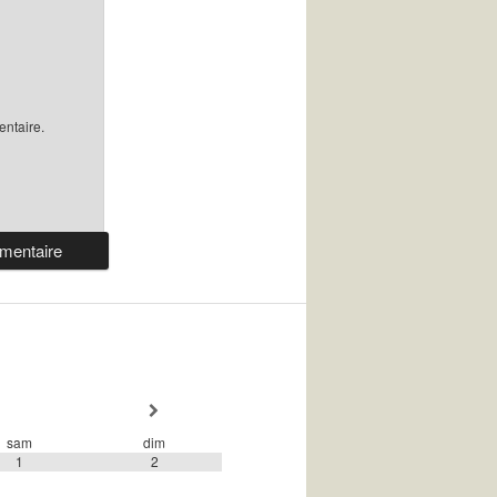
ntaire.
sam
dim
1
2