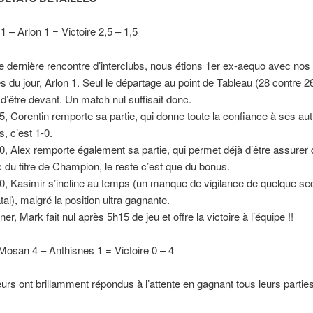
1 – Arlon 1 = Victoire 2,5 – 1,5
e dernière rencontre d’interclubs, nous étions 1er ex-aequo avec nos
s du jour, Arlon 1. Seul le départage au point de Tableau (28 contre 2
 d’être devant. Un match nul suffisait donc.
, Corentin remporte sa partie, qui donne toute la confiance à ses au
s, c’est 1-0.
, Alex remporte également sa partie, qui permet déjà d’être assurer
c du titre de Champion, le reste c’est que du bonus.
0, Kasimir s’incline au temps (un manque de vigilance de quelque s
tal), malgré la position ultra gagnante.
er, Mark fait nul après 5h15 de jeu et offre la victoire à l’équipe !!
Mosan 4 – Anthisnes 1 = Victoire 0 – 4
urs ont brillamment répondus à l’attente en gagnant tous leurs partie