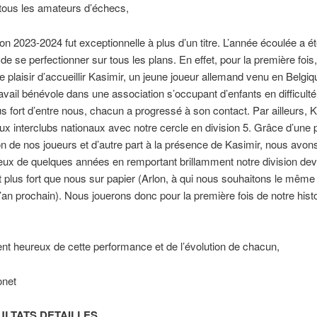
tous les amateurs d’échecs,
on 2023-2024 fut exceptionnelle à plus d’un titre. L’année écoulée a é
 de se perfectionner sur tous les plans. En effet, pour la première fois
e plaisir d’accueillir Kasimir, un jeune joueur allemand venu en Belgi
avail bénévole dans une association s’occupant d’enfants en difficulté
lus fort d’entre nous, chacun a progressé à son contact. Par ailleurs, 
aux interclubs nationaux avec notre cercle en division 5. Grâce d’une p
n de nos joueurs et d’autre part à la présence de Kasimir, nous avon
eux de quelques années en remportant brillamment notre division dev
 plus fort que nous sur papier (Arlon, à qui nous souhaitons le mêm
’an prochain). Nous jouerons donc pour la première fois de notre hist
nt heureux de cette performance et de l’évolution de chacun,
onet
ULTATS DETAILLES