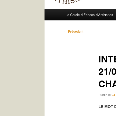
Menu
Le Cercle d’Echecs d’Anthisnes
principal
Navigation
←
Précédent
des
articles
INT
21/
CHA
Publié le
24 
LE MOT 