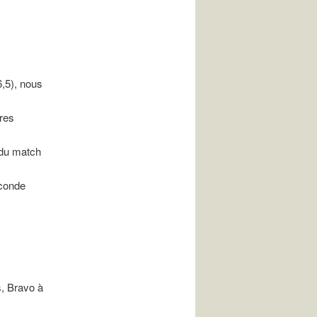
6,5), nous
tres
 du match
econde
s, Bravo à