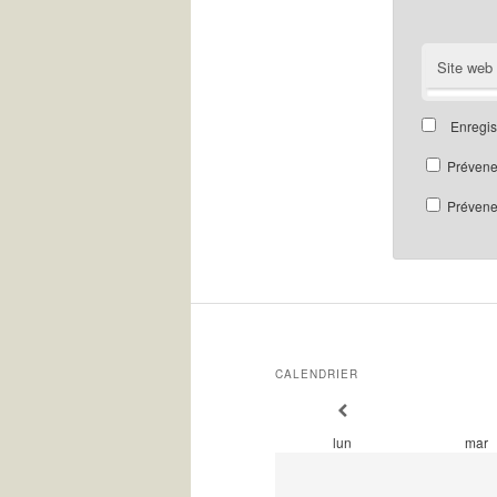
Site web
Enregis
Prévene
Prévenez
CALENDRIER
lun
mar