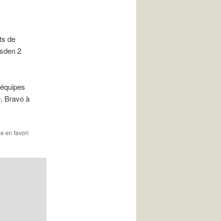
ts de
isden 2
 équipes
e, Bravo à
le en favori