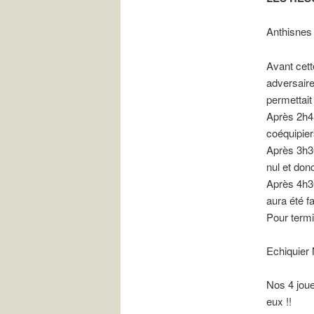
Anthisnes 
Avant cett
adversaire
permettait
Après 2h45
coéquipier
Après 3h30
nul et don
Après 4h3
aura été fa
Pour termin
Echiquier 
Nos 4 joue
eux !!