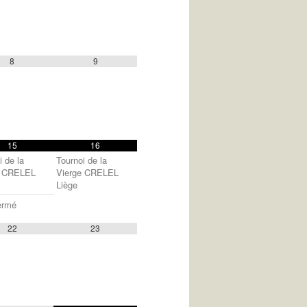
8
9
15
16
i de la
Tournoi de la
e CRELEL
Vierge CRELEL
Liège
ermé
22
23