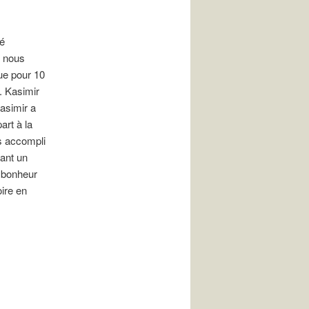
té
, nous
que pour 10
. Kasimir
Kasimir a
art à la
s accompli
ant un
e bonheur
oire en