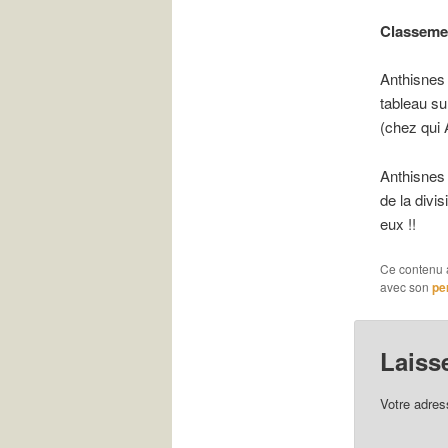
Classemen
Anthisnes 
tableau su
(chez qui 
Anthisnes 
de la divi
eux !!
Ce contenu 
avec son
pe
Laiss
Votre adres