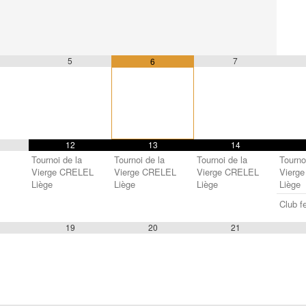
5
7
6
12
13
14
Tournoi de la
Tournoi de la
Tournoi de la
Tourno
Vierge CRELEL
Vierge CRELEL
Vierge CRELEL
Vierg
Liège
Liège
Liège
Liège
Club f
19
20
21