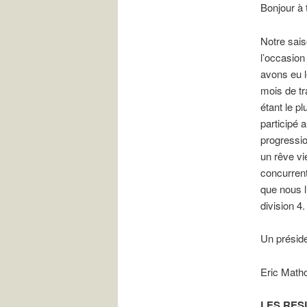
Bonjour à 
Notre sais
l’occasion
avons eu l
mois de tr
étant le p
participé 
progressio
un rêve vi
concurrent
que nous l
division 4.
Un préside
Eric Math
LES RES