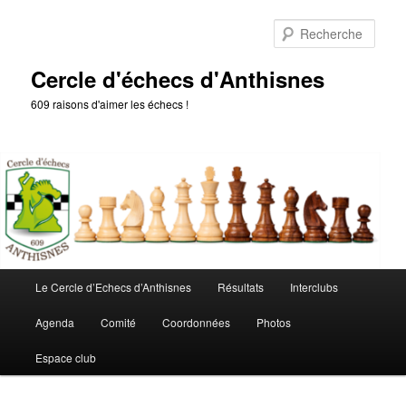
Aller
au
Rech
contenu
principal
Cercle d'échecs d'Anthisnes
609 raisons d'aimer les échecs !
Menu
Le Cercle d’Echecs d’Anthisnes
Résultats
Interclubs
principal
Agenda
Comité
Coordonnées
Photos
Espace club