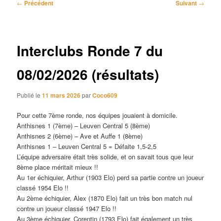
Navigation
←
Précédent
Suivant
→
des
articles
Interclubs Ronde 7 du
08/02/2026 (résultats)
Publié le
11 mars 2026
par
Coco609
Pour cette 7ème ronde, nos équipes jouaient à domicile.
Anthisnes 1 (7ème) – Leuven Central 5 (8ème)
Anthisnes 2 (6ème) – Ave et Auffe 1 (8ème)
Anthisnes 1 – Leuven Central 5 = Défaite 1,5-2,5
L’équipe adversaire était très solide, et on savait tous que leur
8ème place méritait mieux !!
Au 1er échiquier, Arthur (1903 Elo) perd sa partie contre un joueur
classé 1954 Elo !!
Au 2ème échiquier, Alex (1870 Elo) fait un très bon match nul
contre un joueur classé 1947 Elo !!
Au 3ème échiquier, Corentin (1793 Elo) fait également un très