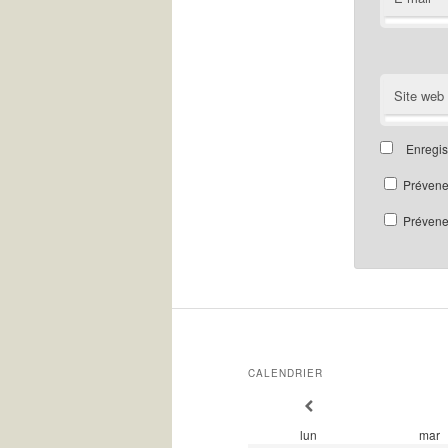
Site web
Enregis
Prévene
Prévenez
CALENDRIER
lun
mar