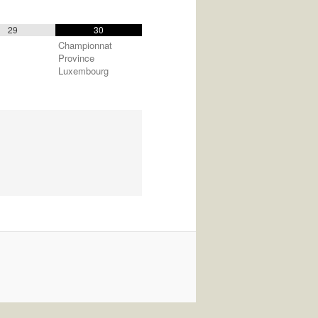
29
30
Championnat
Province
Luxembourg