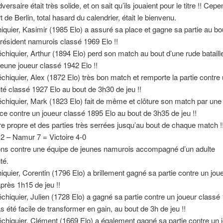
versaire était très solide, et on sait qu’ils jouaient pour le titre !! Cep
rt de Berlin, total hasard du calendrier, était le bienvenu.
iquier, Kasimir (1985 Elo) a assuré sa place et gagne sa partie au bo
président namurois classé 1969 Elo !!
hiquier, Arthur (1894 Elo) perd son match au bout d’une rude batail
jeune joueur classé 1942 Elo !!
hiquier, Alex (1872 Elo) très bon match et remporte la partie contre 
é classé 1927 Elo au bout de 3h30 de jeu !!
hiquier, Mark (1823 Elo) fait de même et clôture son match par une 
e contre un joueur classé 1895 Elo au bout de 3h35 de jeu !!
re propre et des parties très serrées jusqu’au bout de chaque match !
2 – Namur 7 = Victoire 4-0
ons contre une équipe de jeunes namurois accompagné d’un adulte
té.
iquier, Corentin (1796 Elo) a brillement gagné sa partie contre un jou
près 1h15 de jeu !!
hiquier, Julien (1728 Elo) a gagné sa partie contre un joueur classé
as été facile de transformer en gain, au bout de 3h de jeu !!
hiquier, Clément (1669 Elo) a également gagné sa partie contre un 