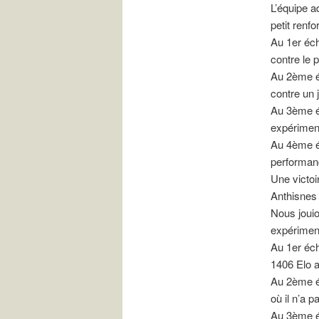
L’équipe ad
petit renfo
Au 1er éch
contre le 
Au 2ème éc
contre un 
Au 3ème éc
expériment
Au 4ème éc
performanc
Une victoi
Anthisnes 
Nous joui
expérimen
Au 1er éch
1406 Elo a
Au 2ème éc
où il n’a p
Au 3ème éc