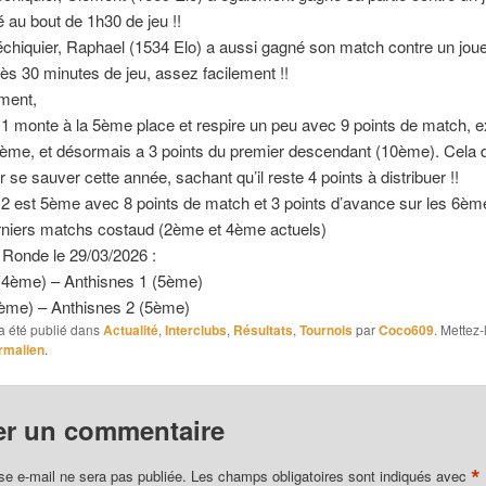
 au bout de 1h30 de jeu !!
hiquier, Raphael (1534 Elo) a aussi gagné son match contre un jou
ès 30 minutes de jeu, assez facilement !!
ment,
1 monte à la 5ème place et respire un peu avec 9 points de match, 
ème, et désormais a 3 points du premier descendant (10ème). Cela d
r se sauver cette année, sachant qu’il reste 4 points à distribuer !!
2 est 5ème avec 8 points de match et 3 points d’avance sur les 6èm
rniers matchs costaud (2ème et 4ème actuels)
 Ronde le 29/03/2026 :
(4ème) – Anthisnes 1 (5ème)
2ème) – Anthisnes 2 (5ème)
a été publié dans
Actualité
,
Interclubs
,
Résultats
,
Tournois
par
Coco609
. Mettez-
rmalien
.
er un commentaire
*
se e-mail ne sera pas publiée.
Les champs obligatoires sont indiqués avec