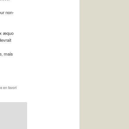
eur non-
ex æquo
evrait
e, mais
le en favori