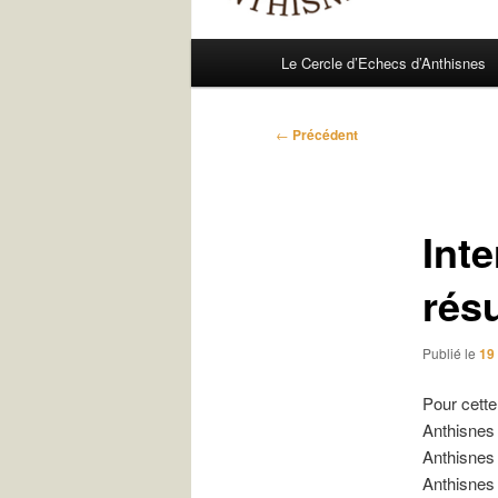
Menu
Le Cercle d’Echecs d’Anthisnes
principal
Navigation
←
Précédent
des
articles
Int
résu
Publié le
19
Pour cette
Anthisnes
Anthisnes
Anthisnes 