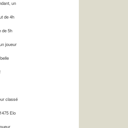
endant, un
ut de 4h
le de 5h
un joueur
belle
!
eur classé
 1475 Elo
joueur