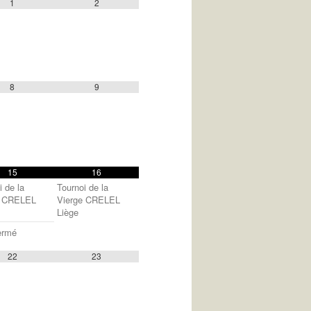
1
2
8
9
15
16
i de la
Tournoi de la
e CRELEL
Vierge CRELEL
Liège
ermé
22
23