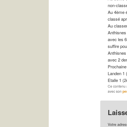
non-classé
Au 4ème éc
classé apr
Au classe
Anthisnes 
avec les 6
suffire pou
Anthisnes 
avec 2 de
Prochaine
Landen 1 
Etalle 1 (
Ce contenu 
avec son
pe
Laiss
Votre adres