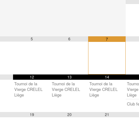
5
6
7
12
13
14
Tournoi de la
Tournoi de la
Tournoi de la
Tourno
Vierge CRELEL
Vierge CRELEL
Vierge CRELEL
Vierg
Liège
Liège
Liège
Liège
Club f
19
20
21