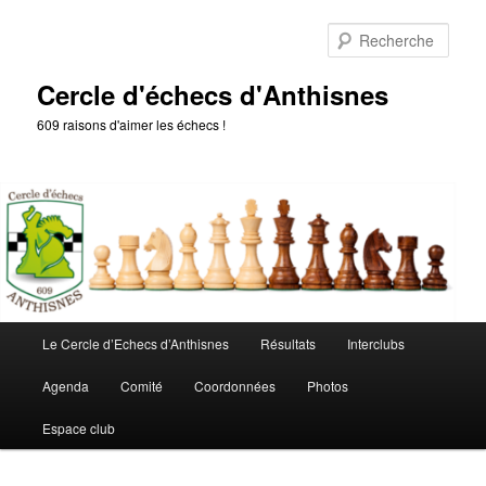
Aller
au
Rech
contenu
principal
Cercle d'échecs d'Anthisnes
609 raisons d'aimer les échecs !
Menu
Le Cercle d’Echecs d’Anthisnes
Résultats
Interclubs
principal
Agenda
Comité
Coordonnées
Photos
Espace club