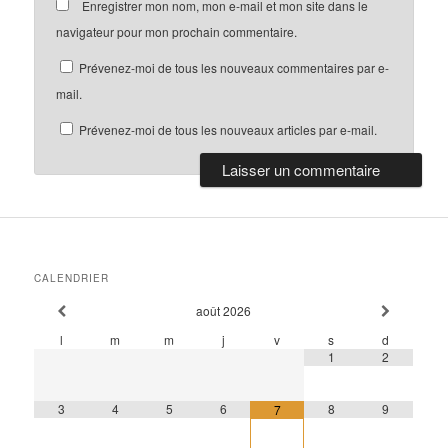
Enregistrer mon nom, mon e-mail et mon site dans le
navigateur pour mon prochain commentaire.
Prévenez-moi de tous les nouveaux commentaires par e-
mail.
Prévenez-moi de tous les nouveaux articles par e-mail.
CALENDRIER
août
2026
l
m
m
j
v
s
d
1
2
3
4
5
6
8
9
7