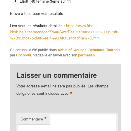
Eliott (-8) termine 3ème sur 11
Bravo à tous pour vos résultats !!
Lien vers les résultats détaillés :
https://www.frbe-
kbsb.be/sites/manager/Swar/SwarResults/902/260509-000179f8-
%7B95bfb17b-d98c-447f-9930-f0f8a4d1df4a%7D.html
Ce contenu a été publié dans
Actualité
,
Jeunes
,
Résultats
,
Tournois
par
Coco609
. Mettez-le en favori avec son
permalien
.
Laisser un commentaire
Votre adresse e-mail ne sera pas publiée.
Les champs
*
obligatoires sont indiqués avec
*
Commentaire