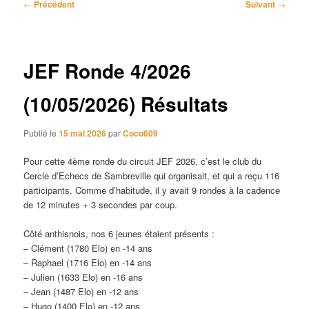
Navigation
←
Précédent
Suivant
→
des
articles
JEF Ronde 4/2026
(10/05/2026) Résultats
Publié le
15 mai 2026
par
Coco609
Pour cette 4ème ronde du circuit JEF 2026, c’est le club du
Cercle d’Echecs de Sambreville qui organisait, et qui a reçu 116
participants. Comme d’habitude, il y avait 9 rondes à la cadence
de 12 minutes + 3 secondes par coup.
Côté anthisnois, nos 6 jeunes étaient présents :
– Clément (1780 Elo) en -14 ans
– Raphael (1716 Elo) en -14 ans
– Julien (1633 Elo) en -16 ans
– Jean (1487 Elo) en -12 ans
– Hugo (1400 Elo) en -12 ans