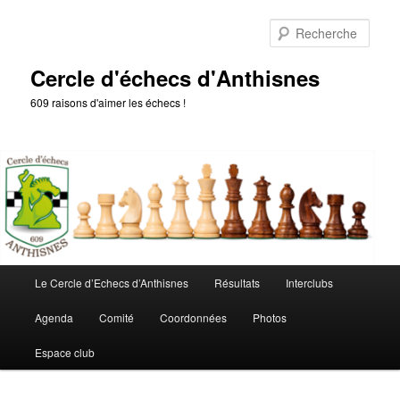
Aller
au
Rech
contenu
principal
Cercle d'échecs d'Anthisnes
609 raisons d'aimer les échecs !
Menu
Le Cercle d’Echecs d’Anthisnes
Résultats
Interclubs
principal
Agenda
Comité
Coordonnées
Photos
Espace club