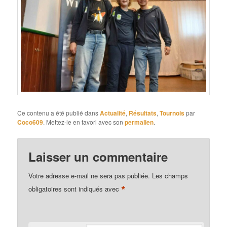
Ce contenu a été publié dans
Actualité
,
Résultats
,
Tournois
par
Coco609
. Mettez-le en favori avec son
permalien
.
Laisser un commentaire
Votre adresse e-mail ne sera pas publiée.
Les champs
*
obligatoires sont indiqués avec