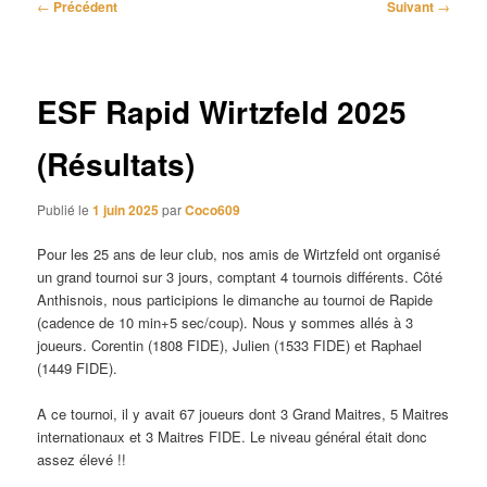
Navigation
←
Précédent
Suivant
→
des
articles
ESF Rapid Wirtzfeld 2025
(Résultats)
Publié le
1 juin 2025
par
Coco609
Pour les 25 ans de leur club, nos amis de Wirtzfeld ont organisé
un grand tournoi sur 3 jours, comptant 4 tournois différents. Côté
Anthisnois, nous participions le dimanche au tournoi de Rapide
(cadence de 10 min+5 sec/coup). Nous y sommes allés à 3
joueurs. Corentin (1808 FIDE), Julien (1533 FIDE) et Raphael
(1449 FIDE).
A ce tournoi, il y avait 67 joueurs dont 3 Grand Maitres, 5 Maitres
internationaux et 3 Maitres FIDE. Le niveau général était donc
assez élevé !!