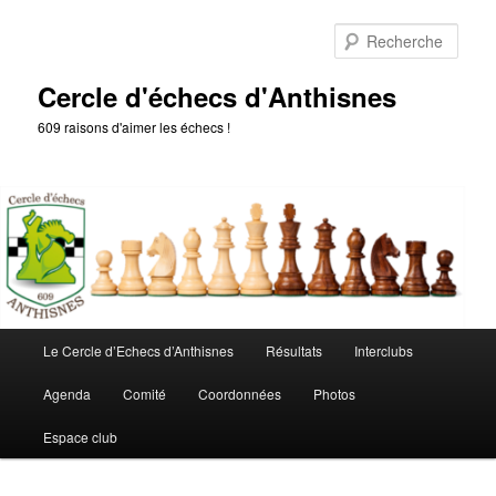
Aller
au
Rech
contenu
principal
Cercle d'échecs d'Anthisnes
609 raisons d'aimer les échecs !
Menu
Le Cercle d’Echecs d’Anthisnes
Résultats
Interclubs
principal
Agenda
Comité
Coordonnées
Photos
Espace club