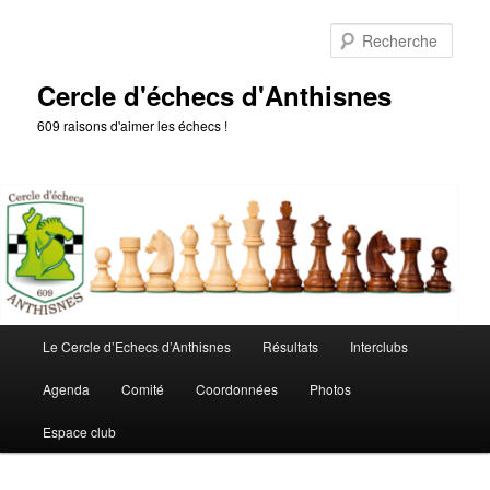
Aller
au
Rech
contenu
principal
Cercle d'échecs d'Anthisnes
609 raisons d'aimer les échecs !
Menu
Le Cercle d’Echecs d’Anthisnes
Résultats
Interclubs
principal
Agenda
Comité
Coordonnées
Photos
Espace club