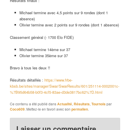
Résultats finaux :
Michael termine avec 4,5 points sur 9 rondes (dont 1
absence)
Olivier termine avec 2 points sur 9 rondes (dont 1 absence)
Classement général (- 1700 Elo FIDE)
Michael termine 14ème sur 37
Olivier termine 35ème sur 37
Bravo à tous les deux !!
Résultats détaillés :
https://www.frbe-
kbsb.be/sites/manager/Swar/SwarResults/601/251114-0002001c-
%7B95d64b58-b0f3-4cf5-83ae-d3de3817bc62%7D.html
Ce contenu a été publié dans
Actualité
,
Résultats
,
Tournois
par
Coco609
. Mettez-le en favori avec son
permalien
.
Laisser un commentaire