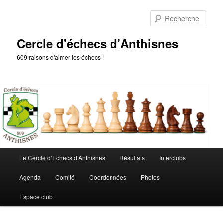
Aller
au
Rech
contenu
principal
Cercle d'échecs d'Anthisnes
609 raisons d'aimer les échecs !
Menu
Le Cercle d’Echecs d’Anthisnes
Résultats
Interclubs
principal
Agenda
Comité
Coordonnées
Photos
Espace club